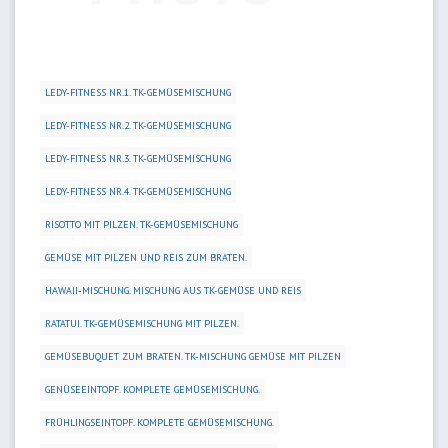
LEDY-FITNESS NR.1. TK-GEMÜSEMISCHUNG
LEDY-FITNESS NR.2. TK-GEMÜSEMISCHUNG
LEDY-FITNESS NR.3. TK-GEMÜSEMISCHUNG
LEDY-FITNESS NR.4. TK-GEMÜSEMISCHUNG
RISOTTO MIT PILZEN. TK-GEMÜSEMISCHUNG
GEMÜSE MIT PILZEN UND REIS ZUM BRATEN.
HAWAII-MISCHUNG. MISCHUNG AUS TK-GEMÜSE UND REIS
RATATUI. TK-GEMÜSEMISCHUNG MIT PILZEN.
GEMÜSEBUQUET ZUM BRATEN. TK-MISCHUNG GEMÜSE MIT PILZEN
GENÜSEEINTOPF. KOMPLETE GEMÜSEMISCHUNG.
FRÜHLINGSEINTOPF. KOMPLETE GEMÜSEMISCHUNG.