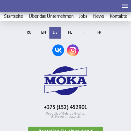
Startseite
Über das Unternehmen
Jobs
News
Kontakte
RU
EN
DE
PL
IT
FR
+375 (152) 452901
Republic of Belarus, Grodno,
15, Ponemunskaya str.