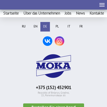
Startseite
Über das Unternehmen
Jobs
News
Kontakte
RU
EN
DE
PL
IT
FR
+375 (152) 452901
Republic of Belarus, Grodno,
15, Ponemunskaya str.