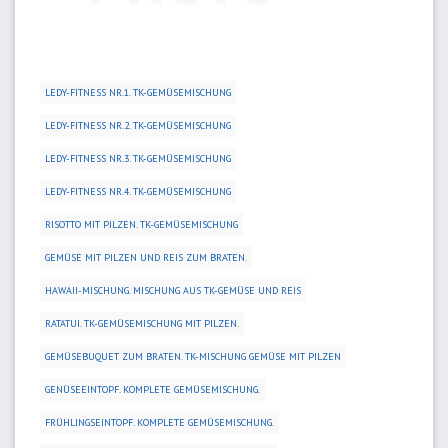
LEDY-FITNESS NR.1. TK-GEMÜSEMISCHUNG
LEDY-FITNESS NR.2. TK-GEMÜSEMISCHUNG
LEDY-FITNESS NR.3. TK-GEMÜSEMISCHUNG
LEDY-FITNESS NR.4. TK-GEMÜSEMISCHUNG
RISOTTO MIT PILZEN. TK-GEMÜSEMISCHUNG
GEMÜSE MIT PILZEN UND REIS ZUM BRATEN.
HAWAII-MISCHUNG. MISCHUNG AUS TK-GEMÜSE UND REIS
RATATUI. TK-GEMÜSEMISCHUNG MIT PILZEN.
GEMÜSEBUQUET ZUM BRATEN. TK-MISCHUNG GEMÜSE MIT PILZEN
GENÜSEEINTOPF. KOMPLETE GEMÜSEMISCHUNG.
FRÜHLINGSEINTOPF. KOMPLETE GEMÜSEMISCHUNG.