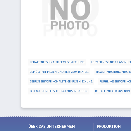
LEDY-FITNESS NR.1. TK-GEMÜSEMISCHUNG
LEDY-FITNESS NR.2. TK-GEMÜ
GEMÜSE MIT PILZEN UND REIS ZUM BRATEN.
HAWAII-MISCHUNG. MISCH
GENÜSEEINTOPF. KOMPLETE GEMÜSEMISCHUNG.
FRÜHLINGSEINTOPF. K
BEILAGE ZUM FLESCH. TK-GEMÜSEMISCHUNG
BEILAGE MIT CHAMPIGNON.
ÜBER DAS UNTERNEHMEN
PRODUKTION