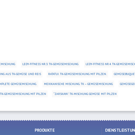
SEMISCHUNG
LEDY-FITNESS NR.3. TK-GEMÜSEMISCHUNG
LEDY-FITNESS NR.4. TK-GEMÜSEMIS
UNG AUS TK-GEMÜSE UND REIS
RATATUI. TK-GEMÜSEMISCHUNG MIT PILZEN.
GEMÜSEBUQUET
OMPLETE GEMÜSEMISCHUNG.
MEXIKANISCHE MISCHUNG. TK – GEMÜSEMISCHUNG
GEMÜSEGER
 TK-GEMÜSEMISCHUNG MIT PILZEN
“ZARSKAYA”. TK-MISCHUNG GEMÜSE MIT PILZEN
PRODUKTE
DIENSTLEISTU