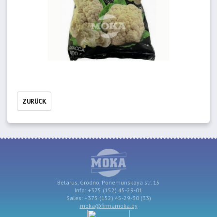
ZURÜCK
Belarus, Grodno, Ponemunskaya str. 15
Info: +375 (152) 45-29-01
Sales: +375 (152) 45-29-30 (33)
moka@firmamoka.by