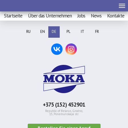
Startseite
Über das Unternehmen
Jobs
News
Kontakte
RU
EN
DE
PL
IT
FR
+375 (152) 452901
Republic of Belarus, Grodno,
15, Ponemunskaya str.