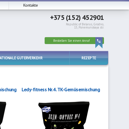
Kontakte
+375 (152) 452901
Republic of Belarus, Grodno,
15, Ponemunskaya str.
Bestellen Sie einen Anruf
NATIONALE GUTERVERKEHR
REZEPTE
mischung
Ledy-fitness Nr.4. TK-Gemüsemischung