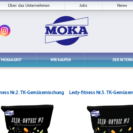
Über das Unternehmen
Jobs
News
“MOKA AGRO”
WIR KAUFEN
DER INTER
tness Nr.2. TK-Gemüsemischung
Ledy-fitness Nr.3. TK-Gemüse